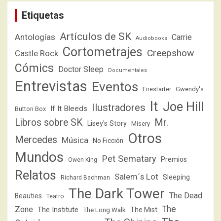
Etiquetas
Artículos de SK
Antologías
Carrie
Audiobooks
Cortometrajes
Creepshow
Castle Rock
Cómics
Doctor Sleep
Documentales
Entrevistas
Eventos
Firestarter
Gwendy's
It
Joe Hill
Ilustradores
If It Bleeds
Button Box
Libros sobre SK
Mr.
Lisey's Story
Misery
Otros
Mercedes
Música
No Ficción
Mundos
Pet Sematary
Premios
Owen King
Relatos
Salem´s Lot
Sleeping
Richard Bachman
The Dark Tower
The Dead
Beauties
Teatro
The
Zone
The Institute
The Mist
The Long Walk