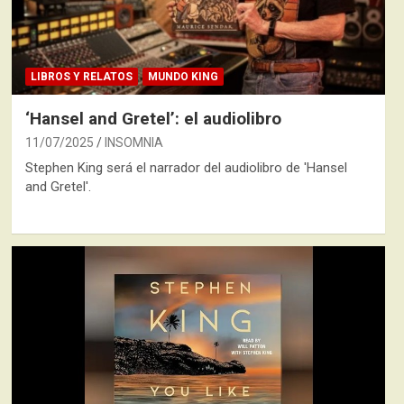
LIBROS Y RELATOS
MUNDO KING
‘Hansel and Gretel’: el audiolibro
11/07/2025
INSOMNIA
Stephen King será el narrador del audiolibro de 'Hansel
and Gretel'.