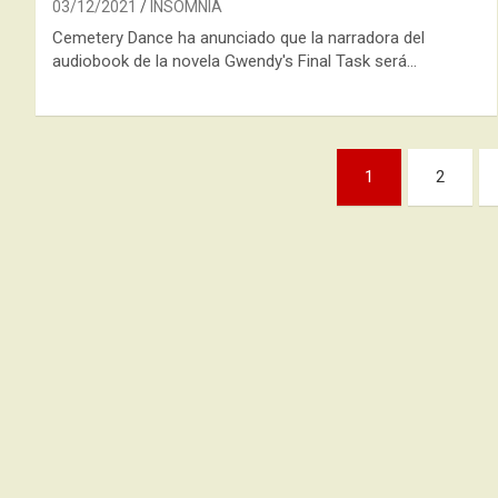
03/12/2021
INSOMNIA
Cemetery Dance ha anunciado que la narradora del
audiobook de la novela Gwendy's Final Task será…
Paginación
1
2
de
entradas