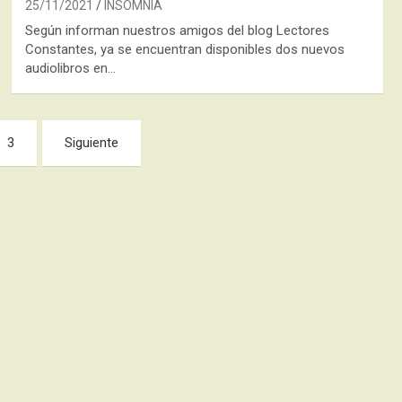
25/11/2021
INSOMNIA
Según informan nuestros amigos del blog Lectores
Constantes, ya se encuentran disponibles dos nuevos
audiolibros en…
3
Siguiente