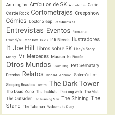
Artículos de SK
Antologías
Carrie
Audiobooks
Cortometrajes
Creepshow
Castle Rock
Cómics
Doctor Sleep
Documentales
Entrevistas
Eventos
Firestarter
Ilustradores
If It Bleeds
Gwendy's Button Box
Haven
It
Joe Hill
Libros sobre SK
Lisey's Story
Mr. Mercedes
Música
No Ficción
Misery
Otros Mundos
Pet Sematary
Owen King
Relatos
Salem´s Lot
Premios
Richard Bachman
The Dark Tower
Sleeping Beauties
Teatro
The Dead Zone
The Institute
The Mist
The Long Walk
The
The Shining
The Outsider
The Running Man
Stand
The Talisman
Welcome to Derry