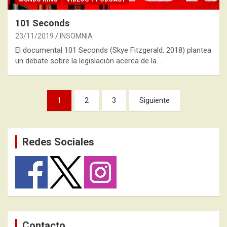
101 Seconds
23/11/2019
INSOMNIA
El documental 101 Seconds (Skye Fitzgerald, 2018) plantea
un debate sobre la legislación acerca de la…
Paginación
1
2
3
Siguiente
de
entradas
Redes Sociales
Contacto