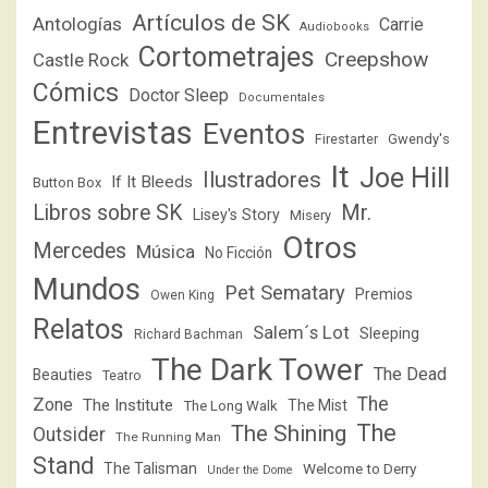
Artículos de SK
Antologías
Carrie
Audiobooks
Cortometrajes
Creepshow
Castle Rock
Cómics
Doctor Sleep
Documentales
Entrevistas
Eventos
Firestarter
Gwendy's
It
Joe Hill
Ilustradores
If It Bleeds
Button Box
Libros sobre SK
Mr.
Lisey's Story
Misery
Otros
Mercedes
Música
No Ficción
Mundos
Pet Sematary
Premios
Owen King
Relatos
Salem´s Lot
Sleeping
Richard Bachman
The Dark Tower
The Dead
Beauties
Teatro
The
Zone
The Institute
The Mist
The Long Walk
The
The Shining
Outsider
The Running Man
Stand
The Talisman
Welcome to Derry
Under the Dome