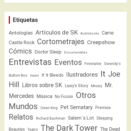
Etiquetas
Artículos de SK
Antologías
Carrie
Audiobooks
Cortometrajes
Creepshow
Castle Rock
Cómics
Doctor Sleep
Documentales
Entrevistas
Eventos
Firestarter
Gwendy's
It
Joe
Ilustradores
If It Bleeds
Button Box
Haven
Hill
Libros sobre SK
Mr.
Lisey's Story
Misery
Otros
Mercedes
Música
No Ficción
Mundos
Pet Sematary
Premios
Owen King
Relatos
Salem´s Lot
Sleeping
Richard Bachman
The Dark Tower
The Dead
Beauties
Teatro