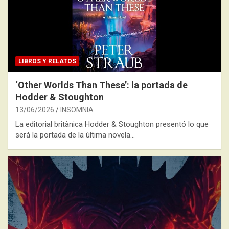
LIBROS Y RELATOS
‘Other Worlds Than These’: la portada de
Hodder & Stoughton
13/06/2026
INSOMNIA
La editorial britànica Hodder & Stoughton presentó lo que
será la portada de la última novela…