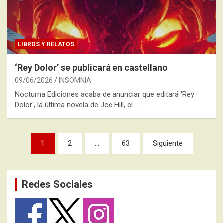
LIBROS Y RELATOS
‘Rey Dolor’ se publicará en castellano
09/06/2026
INSOMNIA
Nocturna Ediciones acaba de anunciar que editará 'Rey
Dolor', la última novela de Joe Hill, el…
Paginación
1
2
…
63
Siguiente
de
entradas
Redes Sociales