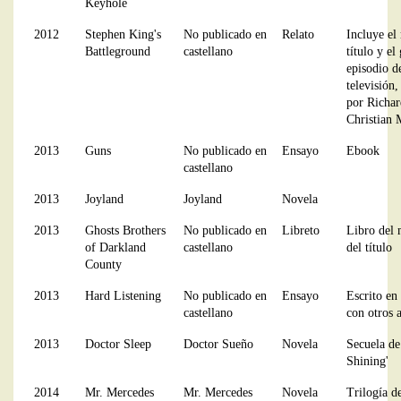
Keyhole
2012
Stephen King's
No publicado en
Relato
Incluye el 
Battleground
castellano
título y el
episodio d
televisión,
por Richar
Christian 
2013
Guns
No publicado en
Ensayo
Ebook
castellano
2013
Joyland
Joyland
Novela
2013
Ghosts Brothers
No publicado en
Libreto
Libro del 
of Darkland
castellano
del título
County
2013
Hard Listening
No publicado en
Ensayo
Escrito en
castellano
con otros 
2013
Doctor Sleep
Doctor Sueño
Novela
Secuela de
Shining'
2014
Mr. Mercedes
Mr. Mercedes
Novela
Trilogía d