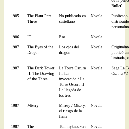
de la pelíc
Bullet'
1985
The Plant Part
No publicado en
Novela
Publicado 
Three
castellano
distribuido
personalm
1986
IT
Eso
Novela
1987
The Eyes of the
Los ojos del
Novela
Originalme
Dragon
dragón
publicó un
limitada, 
1987
The Dark Tower
La Torre Oscura
Novela
Saga La T
II: The Drawing
II: La
Oscura #2
of the Three
invocación / La
Torre Oscura II:
La llegada de
los tres
1987
Misery
Misery / Misery,
Novela
el riesgo de la
fama
1987
The
Tommyknockers
Novela