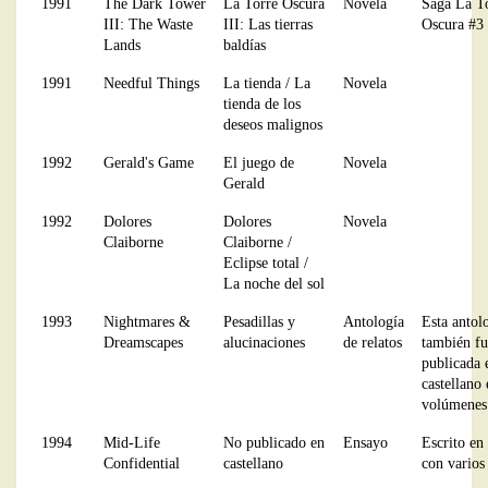
1991
The Dark Tower
La Torre Oscura
Novela
Saga La T
III: The Waste
III: Las tierras
Oscura #3
Lands
baldías
1991
Needful Things
La tienda / La
Novela
tienda de los
deseos malignos
1992
Gerald's Game
El juego de
Novela
Gerald
1992
Dolores
Dolores
Novela
Claiborne
Claiborne /
Eclipse total /
La noche del sol
1993
Nightmares &
Pesadillas y
Antología
Esta antol
Dreamscapes
alucinaciones
de relatos
también fu
publicada 
castellano
volúmenes
1994
Mid-Life
No publicado en
Ensayo
Escrito en
Confidential
castellano
con varios 