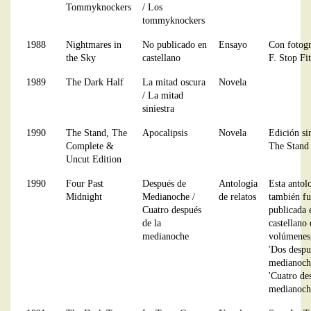
Tommyknockers
/ Los
tommyknockers
1988
Nightmares in
No publicado en
Ensayo
Con fotogr
the Sky
castellano
F. Stop Fi
1989
The Dark Half
La mitad oscura
Novela
/ La mitad
siniestra
1990
The Stand, The
Apocalipsis
Novela
Edición si
Complete &
The Stand
Uncut Edition
1990
Four Past
Después de
Antología
Esta antol
Midnight
Medianoche /
de relatos
también fu
Cuatro después
publicada 
de la
castellano
medianoche
volúmenes,
'Dos despu
medianoch
'Cuatro de
medianoch