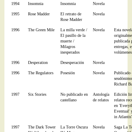
1994
Insomnia
Insomnia
Novela
1995
Rose Madder
El retrato de
Novela
Rose Madder
1996
The Green Mile
La milla verde /
Novela
Esta novel
El pasillo de la
originalme
muerte /
publicada 
Milagros
entregas, e
inesperados
volúmenes
1996
Desperation
Desesperación
Novela
1996
The Regulators
Posesión
Novela
Publicado 
seudónimo
Richard B
1997
Six Stories
No publicado en
Antología
Edición li
castellano
de relatos
relatos rec
en 'Everyt
Eventual' 
in Atlantis'
1997
The Dark Tower
La Torre Oscura
Novela
Saga La T