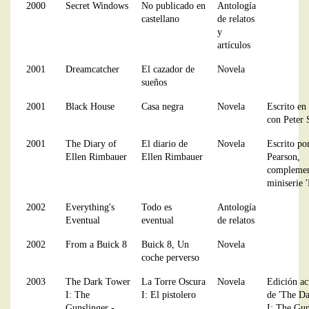
2000
Secret Windows
No publicado en
Antología
castellano
de relatos
y
artículos
2001
Dreamcatcher
El cazador de
Novela
sueños
2001
Black House
Casa negra
Novela
Escrito en
con Peter 
2001
The Diary of
El diario de
Novela
Escrito po
Ellen Rimbauer
Ellen Rimbauer
Pearson,
complemen
miniserie 
2002
Everything's
Todo es
Antología
Eventual
eventual
de relatos
2002
From a Buick 8
Buick 8, Un
Novela
coche perverso
2003
The Dark Tower
La Torre Oscura
Novela
Edición ac
I: The
I: El pistolero
de 'The D
Gunslinger -
I: The Gun