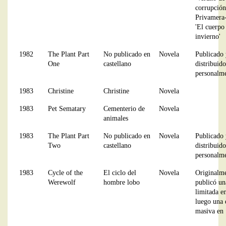
corrupción
Privamera-
'El cuerpo
invierno'
1982
The Plant Part
No publicado en
Novela
Publicado 
One
castellano
distribuido
personalm
1983
Christine
Christine
Novela
1983
Pet Sematary
Cementerio de
Novela
animales
1983
The Plant Part
No publicado en
Novela
Publicado 
Two
castellano
distribuido
personalm
1983
Cycle of the
El ciclo del
Novela
Originalme
Werewolf
hombre lobo
publicó un
limitada e
luego una 
masiva en