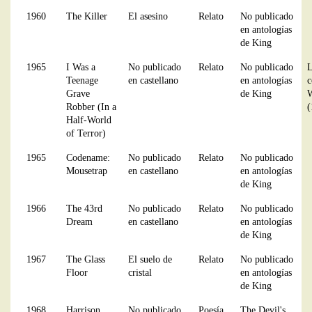
1960
The Killer
El asesino
Relato
No publicado
en antologías
de King
1965
I Was a
No publicado
Relato
No publicado
L
Teenage
en castellano
en antologías
c
Grave
de King
W
Robber (In a
(
Half-World
of Terror)
1965
Codename:
No publicado
Relato
No publicado
Mousetrap
en castellano
en antologías
de King
1966
The 43rd
No publicado
Relato
No publicado
Dream
en castellano
en antologías
de King
1967
The Glass
El suelo de
Relato
No publicado
Floor
cristal
en antologías
de King
1968
Harrison
No publicado
Poesía
The Devil's