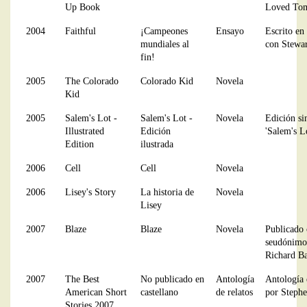
Up Book
Loved To
2004
Faithful
¡Campeones
Ensayo
Escrito en
mundiales al
con Stewa
fin!
2005
The Colorado
Colorado Kid
Novela
Kid
2005
Salem's Lot -
Salem's Lot -
Novela
Edición si
Illustrated
Edición
'Salem's L
Edition
ilustrada
2006
Cell
Cell
Novela
2006
Lisey's Story
La historia de
Novela
Lisey
2007
Blaze
Blaze
Novela
Publicado 
seudónimo
Richard B
2007
The Best
No publicado en
Antología
Antología 
American Short
castellano
de relatos
por Steph
Stories 2007