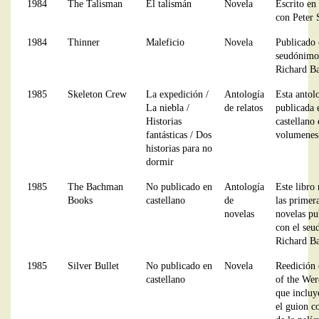
1984
The Talisman
El talismán
Novela
Escrito en
con Peter 
1984
Thinner
Maleficio
Novela
Publicado 
seudónimo
Richard B
1985
Skeleton Crew
La expedición /
Antología
Esta antol
La niebla /
de relatos
publicada 
Historias
castellano
fantásticas / Dos
volumenes
historias para no
dormir
1985
The Bachman
No publicado en
Antología
Este libro 
Books
castellano
de
las primer
novelas
novelas pu
con el se
Richard B
1985
Silver Bullet
No publicado en
Novela
Reedición 
castellano
of the Wer
que incluy
el guion c