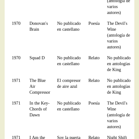
(antología de
varios
autores)
1970
Donovan's
No publicado
Poesía
The Devil's
Brain
en castellano
Wine
(antología de
varios
autores)
1970
Squad D
No publicado
Relato
No publicado
en castellano
en antologías
de King
1971
The Blue
El compresor
Relato
No publicado
Air
de aire azul
en antologías
Compressor
de King
1971
In the Key-
No publicado
Poesía
The Devil's
Chords of
en castellano
Wine
Dawn
(antología de
varios
autores)
1971
I Am the
Soy la puerta
Relato
Night Shift