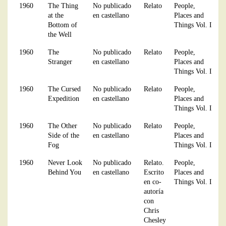
1960
The Thing
No publicado
Relato
People,
at the
en castellano
Places and
Bottom of
Things Vol. I
the Well
1960
The
No publicado
Relato
People,
Stranger
en castellano
Places and
Things Vol. I
1960
The Cursed
No publicado
Relato
People,
Expedition
en castellano
Places and
Things Vol. I
1960
The Other
No publicado
Relato
People,
Side of the
en castellano
Places and
Fog
Things Vol. I
1960
Never Look
No publicado
Relato.
People,
Behind You
en castellano
Escrito
Places and
en co-
Things Vol. I
autoría
con
Chris
Chesley