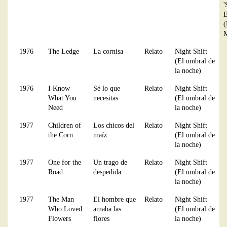
'
E
(
M
1976
The Ledge
La cornisa
Relato
Night Shift
(El umbral de
la noche)
1976
I Know
Sé lo que
Relato
Night Shift
What You
necesitas
(El umbral de
Need
la noche)
1977
Children of
Los chicos del
Relato
Night Shift
the Corn
maíz
(El umbral de
la noche)
1977
One for the
Un trago de
Relato
Night Shift
Road
despedida
(El umbral de
la noche)
1977
The Man
El hombre que
Relato
Night Shift
Who Loved
amaba las
(El umbral de
Flowers
flores
la noche)