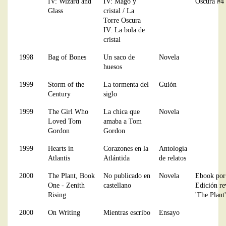
IV: Wizard and
IV: Mago y
Oscura #4
Glass
cristal / La
Torre Oscura
IV: La bola de
cristal
1998
Bag of Bones
Un saco de
Novela
huesos
1999
Storm of the
La tormenta del
Guión
Century
siglo
1999
The Girl Who
La chica que
Novela
Loved Tom
amaba a Tom
Gordon
Gordon
1999
Hearts in
Corazones en la
Antología
Atlantis
Atlántida
de relatos
2000
The Plant, Book
No publicado en
Novela
Ebook por 
One - Zenith
castellano
Edición re
Rising
'The Plant'
2000
On Writing
Mientras escribo
Ensayo