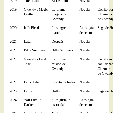
2019
The Institute
El Instituto
Novela
2019
Gwendy's Magic
La pluma
Novela
Escrito po
Feather
mágica de
Chizmar - 
Gwendy
de Gwend
2020
If It Bleeds
La sangre
Antología
Saga de H
manda
de relatos
2021
Later
Después
Novela
2021
Billy Summers
Billy Summers
Novela
2022
Gwendy's Final
La última
Novela
Escrito en
Task
misión de
con Richa
Gwendy
Chizmar - 
de Gwendy
2022
Fairy Tale
Cuento de hadas
Novela
2023
Holly
Holly
Novela
Saga de H
2024
You Like It
Si te gusta la
Antología
Darker
oscuridad
de relatos