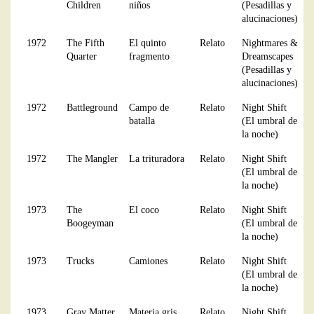
Children
niños
(Pesadillas y
alucinaciones)
1972
The Fifth
El quinto
Relato
Nightmares &
Quarter
fragmento
Dreamscapes
(Pesadillas y
alucinaciones)
1972
Battleground
Campo de
Relato
Night Shift
batalla
(El umbral de
la noche)
1972
The Mangler
La trituradora
Relato
Night Shift
(El umbral de
la noche)
1973
The
El coco
Relato
Night Shift
Boogeyman
(El umbral de
la noche)
1973
Trucks
Camiones
Relato
Night Shift
(El umbral de
la noche)
1973
Gray Matter
Materia gris
Relato
Night Shift