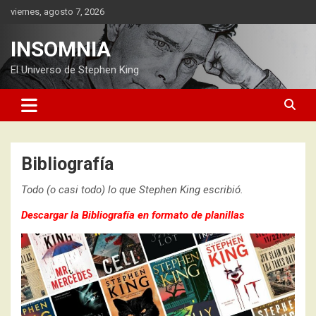
Saltar
viernes, agosto 7, 2026
al
contenido
INSOMNIA
El Universo de Stephen King
Bibliografía
Todo (o casi todo) lo que Stephen King escribió.
Descargar la Bibliografía en formato de planillas