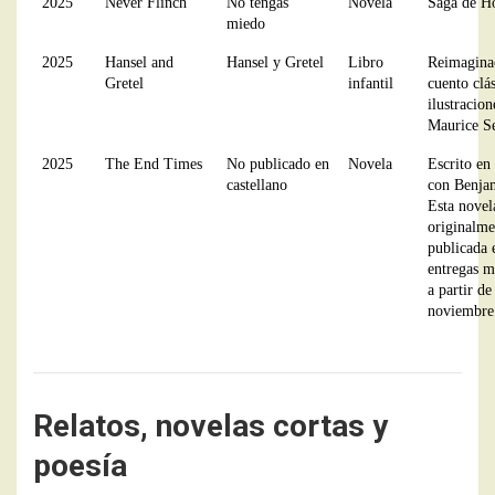
2025
Never Flinch
No tengas
Novela
Saga de H
miedo
2025
Hansel and
Hansel y Gretel
Libro
Reimagina
Gretel
infantil
cuento clá
ilustracion
Maurice S
2025
The End Times
No publicado en
Novela
Escrito en
castellano
con Benja
Esta novel
originalme
publicada 
entregas m
a partir de
noviembre
Relatos, novelas cortas y
poesía