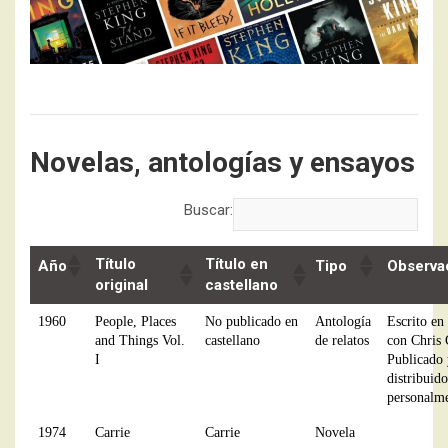
Novelas, antologías y ensayos
Buscar:
Título
Título en
Año
Tipo
Observa
original
castellano
1960
People, Places
No publicado en
Antología
Escrito en
and Things Vol.
castellano
de relatos
con Chris 
I
Publicado 
distribuido
personalm
1974
Carrie
Carrie
Novela