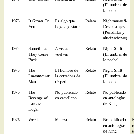
(El umbral de
la noche)
1973
It Grows On
Es algo que
Relato
Nightmares &
You
llega a gustarte
Dreamscapes
(Pesadillas y
alucinaciones)
1974
Sometimes
A veces
Relato
Night Shift
They Come
vuelven
(El umbral de
Back
la noche)
1975
The
El hombre de
Relato
Night Shift
Lawnmower
la cortadora de
(El umbral de
Man
césped
la noche)
1975
The
No publicado
Relato
No publicado
Revenge of
en castellano
en antologías
Lardass
de King
Hogan
1976
Weeds
Maleza
Relato
No publicado
E
en antologías
r
de King
e