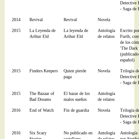
Detective
- Saga de 
2014
Revival
Revival
Novela
2015
La Leyenda de
La leyenda de
Antología
Escrito po
Arthur Eld
Arthur Eld
de relatos
Furth, co
de los cóm
'The Dark
(publicado
español)
2015
Finders Keepers
Quien pierde
Novela
Trilogía d
paga
Detective
- Saga de 
2015
The Bazaar of
El bazar de los
Antología
Bad Dreams
malos sueños
de relatos
2016
End of Watch
Fin de guardia
Novela
Trilogía d
Detective
- Saga de 
2016
Six Scary
No publicado en
Antología
Antología 
Stories
castellano
de relatos
por Steph