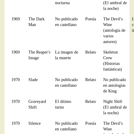
nocturna
(El umbral de
la noche)
1969
The Dark
No publicado
Poesía
The Devil's
L
Man
en castellano
Wine
c
(antología de
i
varios
autores)
1969
The Reaper's
La imagen de
Relato
Skeleton
Image
la muerte
Crew
(Historias
fantásticas)
1970
Slade
No publicado
Relato
No publicado
en castellano
en antologías
de King
1970
Graveyard
El último
Relato
Night Shift
Shift
turno
(El umbral de
la noche)
1970
Silence
No publicado
Poesía
The Devil's
en castellano
Wine