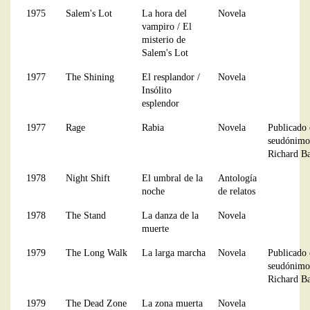
1975
Salem's Lot
La hora del
Novela
vampiro / El
misterio de
Salem's Lot
1977
The Shining
El resplandor /
Novela
Insólito
esplendor
1977
Rage
Rabia
Novela
Publicado 
seudónimo
Richard B
1978
Night Shift
El umbral de la
Antología
noche
de relatos
1978
The Stand
La danza de la
Novela
muerte
1979
The Long Walk
La larga marcha
Novela
Publicado 
seudónimo
Richard B
1979
The Dead Zone
La zona muerta
Novela