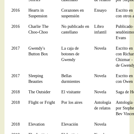
2016
Hearts in
Corazones en
Ensayo
Escrito en
Suspension
suspensión
con otros 
2016
Charlie The
No publicado en
Libro
Publicado 
Choo-Choo
castellano
infantil
seudónimo
Evans
2017
Gwendy's
La caja de
Novela
Escrito en
Button Box
botones de
con Richa
Gwendy
Chizmar - 
de Gwendy
2017
Sleeping
Bellas
Novela
Escrito en
Beauties
durmientes
con Owen
2018
The Outsider
El visitante
Novela
Saga de H
2018
Flight or Fright
Por los aires
Antología
Antología 
de relatos
por Steph
Bev Vince
2018
Elevation
Elevación
Novela