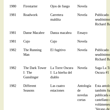
1980
Firestarter
Ojos de fuego
Novela
1981
Roadwork
Carretera
Novela
Publicado 
maldita
seudónimo
Richard B
1981
Danse Macabre
Danza macabra
Ensayo
1981
Cujo
Cujo
Novela
1982
The Running
El fugitivo
Novela
Publicado 
Man
seudónimo
Richard B
1982
The Dark Tower
La Torre Oscura
Novela
Saga La T
I: The
I: La hierba del
Oscura #1
Gunslinger
diablo
1982
Different
Las cuatro
Antología
Esta antol
Seasons
estaciones
de
también fu
novelas
publicada 
cortas
castellano
volúmenes 
'Verano de