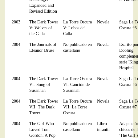
Expanded and
Revised Edition
2003
The Dark Tower
La Torre Oscura
Novela
Saga La T
V: Wolves of
V: Lobos del
Oscura #5
the Calla
Calla
2004
The Journals of
No publicado en
Novela
Escrito po
Eleanor Druse
castellano
Dooling,
complemen
serie 'Ki
Hospital'
2004
The Dark Tower
La Torre Oscura
Novela
Saga La T
VI: Song of
VI: Canción de
Oscura #6
Susannah
Susannah
2004
The Dark Tower
La Torre Oscura
Novela
Saga La T
VII: The Dark
VII: La Torre
Oscura #7
Tower
Oscura
2004
The Girl Who
No publicado en
Libro
Adaptació
Loved Tom
castellano
infantil
chicos de 
Gordon: A Pop
'The Girl