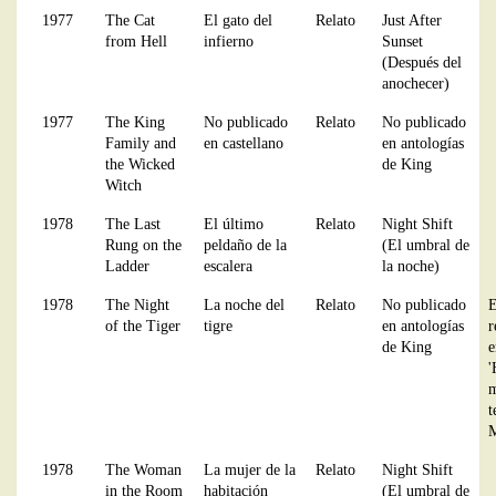
1977
The Cat
El gato del
Relato
Just After
from Hell
infierno
Sunset
(Después del
anochecer)
1977
The King
No publicado
Relato
No publicado
Family and
en castellano
en antologías
the Wicked
de King
Witch
1978
The Last
El último
Relato
Night Shift
Rung on the
peldaño de la
(El umbral de
Ladder
escalera
la noche)
1978
The Night
La noche del
Relato
No publicado
E
of the Tiger
tigre
en antologías
r
de King
e
'
m
t
M
1978
The Woman
La mujer de la
Relato
Night Shift
in the Room
habitación
(El umbral de