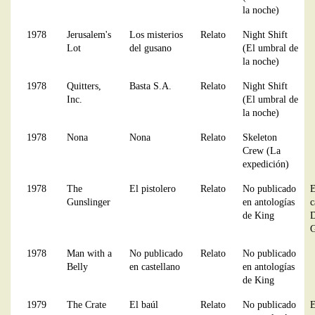
la noche)
1978
Jerusalem's
Los misterios
Relato
Night Shift
Lot
del gusano
(El umbral de
la noche)
1978
Quitters,
Basta S.A.
Relato
Night Shift
Inc.
(El umbral de
la noche)
1978
Nona
Nona
Relato
Skeleton
Crew (La
expedición)
1978
The
El pistolero
Relato
No publicado
E
Gunslinger
en antologías
c
de King
D
G
1978
Man with a
No publicado
Relato
No publicado
Belly
en castellano
en antologías
de King
1979
The Crate
El baúl
Relato
No publicado
E