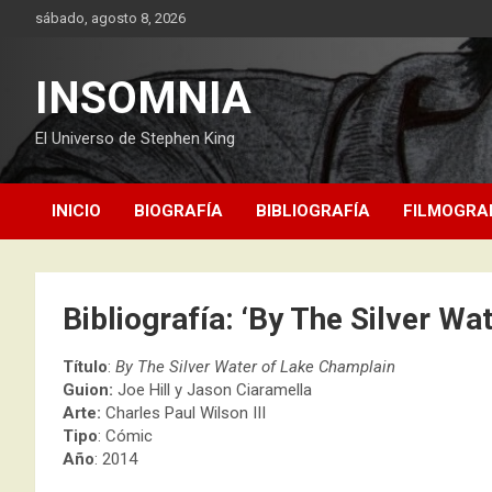
Saltar
sábado, agosto 8, 2026
al
contenido
INSOMNIA
El Universo de Stephen King
INICIO
BIOGRAFÍA
BIBLIOGRAFÍA
FILMOGRA
Bibliografía: ‘By The Silver W
Título
:
By The Silver Water of Lake Champlain
Guion:
Joe Hill y Jason Ciaramella
Arte:
Charles Paul Wilson III
Tipo
: Cómic
Año
: 2014