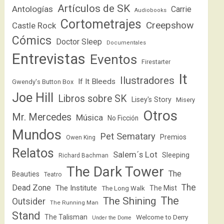
Artículos de SK
Antologías
Carrie
Audiobooks
Cortometrajes
Creepshow
Castle Rock
Cómics
Doctor Sleep
Documentales
Entrevistas
Eventos
Firestarter
It
Ilustradores
If It Bleeds
Gwendy's Button Box
Joe Hill
Libros sobre SK
Lisey's Story
Misery
Otros
Mr. Mercedes
Música
No Ficción
Mundos
Pet Sematary
Premios
Owen King
Relatos
Salem´s Lot
Sleeping
Richard Bachman
The Dark Tower
The
Beauties
Teatro
The
Dead Zone
The Institute
The Mist
The Long Walk
The
The Shining
Outsider
The Running Man
Stand
The Talisman
Welcome to Derry
Under the Dome