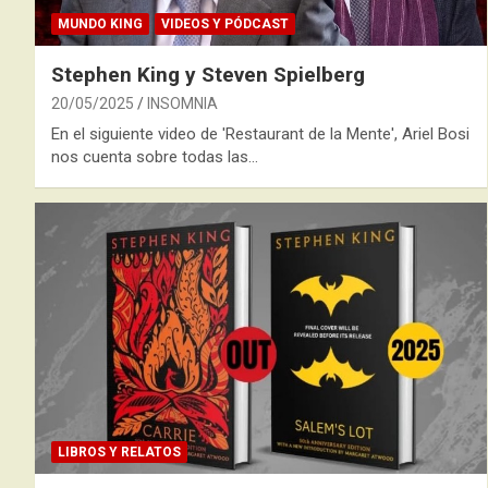
MUNDO KING
VIDEOS Y PÓDCAST
Stephen King y Steven Spielberg
20/05/2025
INSOMNIA
En el siguiente video de 'Restaurant de la Mente', Ariel Bosi
nos cuenta sobre todas las…
LIBROS Y RELATOS