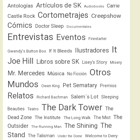
Artículos de SK
Antologías
Carrie
Audiobooks
Cortometrajes
Creepshow
Castle Rock
Cómics
Doctor Sleep
Documentales
Entrevistas
Eventos
Firestarter
It
Ilustradores
If It Bleeds
Gwendy's Button Box
Joe Hill
Libros sobre SK
Lisey's Story
Misery
Otros
Mr. Mercedes
Música
No Ficción
Mundos
Pet Sematary
Premios
Owen King
Relatos
Salem´s Lot
Sleeping
Richard Bachman
The Dark Tower
The
Beauties
Teatro
The
Dead Zone
The Institute
The Mist
The Long Walk
The
The Shining
Outsider
The Running Man
Stand
The Talisman
Welcome to Derry
Under the Dome