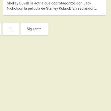
Shelley Duvall, la actriz que coprotagonizó con Jack
Nicholson la película de Stanley Kubrick 'El resplandor',…
11
Siguiente