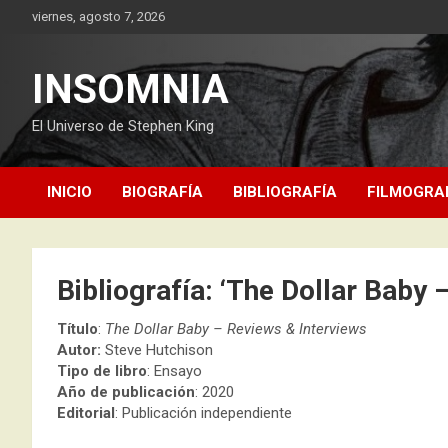
Saltar
viernes, agosto 7, 2026
al
contenido
INSOMNIA
El Universo de Stephen King
INICIO
BIOGRAFÍA
BIBLIOGRAFÍA
FILMOGRA
Bibliografía: ‘The Dollar Baby 
Título
:
The Dollar Baby – Reviews & Interviews
Autor:
Steve Hutchison
Tipo de libro
: Ensayo
Año de publicación
: 2020
Editorial
: Publicación independiente