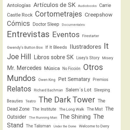
Artículos de SK
Antologías
Carrie
Audiobooks
Cortometrajes
Creepshow
Castle Rock
Cómics
Doctor Sleep
Documentales
Entrevistas
Eventos
Firestarter
It
Ilustradores
If It Bleeds
Gwendy's Button Box
Joe Hill
Libros sobre SK
Lisey's Story
Misery
Otros
Mr. Mercedes
Música
No Ficción
Mundos
Pet Sematary
Premios
Owen King
Relatos
Salem´s Lot
Sleeping
Richard Bachman
The Dark Tower
The
Beauties
Teatro
The
Dead Zone
The Institute
The Mist
The Long Walk
The
The Shining
Outsider
The Running Man
Stand
The Talisman
Welcome to Derry
Under the Dome