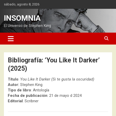
Saltar
sábado, agosto 8, 2026
al
contenido
INSOMNIA
El Universo de Stephen King
Bibliografía: ‘You Like It Darker’
(2025)
Título
:
You Like It Darker (Si te gusta la oscuridad)
Autor:
Stephen King
Tipo de libro
: Antología
Fecha de publicación
: 21 de mayo d 2024
Editorial
: Scribner