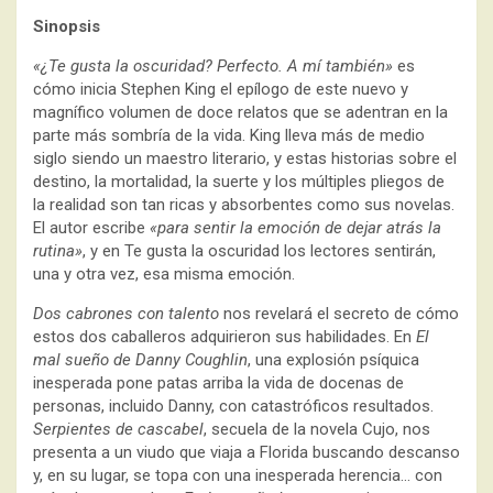
Sinopsis
«¿Te gusta la oscuridad? Perfecto. A mí también»
es
cómo inicia Stephen King el epílogo de este nuevo y
magnífico volumen de doce relatos que se adentran en la
parte más sombría de la vida. King lleva más de medio
siglo siendo un maestro literario, y estas historias sobre el
destino, la mortalidad, la suerte y los múltiples pliegos de
la realidad son tan ricas y absorbentes como sus novelas.
El autor escribe
«para sentir la emoción de dejar atrás la
rutina»
, y en Te gusta la oscuridad los lectores sentirán,
una y otra vez, esa misma emoción.
Dos cabrones con talento
nos revelará el secreto de cómo
estos dos caballeros adquirieron sus habilidades. En
El
mal sueño de Danny Coughlin
, una explosión psíquica
inesperada pone patas arriba la vida de docenas de
personas, incluido Danny, con catastróficos resultados.
Serpientes de cascabel
, secuela de la novela Cujo, nos
presenta a un viudo que viaja a Florida buscando descanso
y, en su lugar, se topa con una inesperada herencia… con