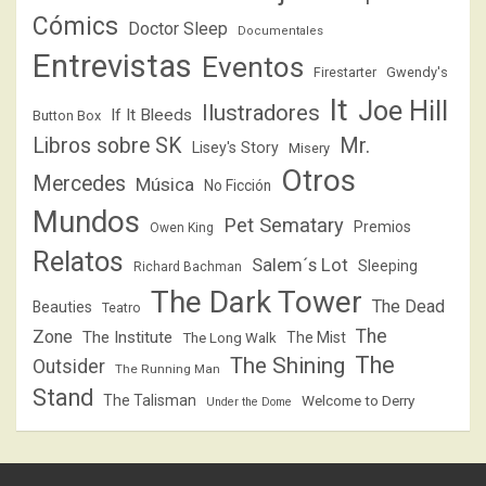
Cómics
Doctor Sleep
Documentales
Entrevistas
Eventos
Firestarter
Gwendy's
It
Joe Hill
Ilustradores
If It Bleeds
Button Box
Libros sobre SK
Mr.
Lisey's Story
Misery
Otros
Mercedes
Música
No Ficción
Mundos
Pet Sematary
Premios
Owen King
Relatos
Salem´s Lot
Sleeping
Richard Bachman
The Dark Tower
The Dead
Beauties
Teatro
The
Zone
The Institute
The Mist
The Long Walk
The
The Shining
Outsider
The Running Man
Stand
The Talisman
Welcome to Derry
Under the Dome