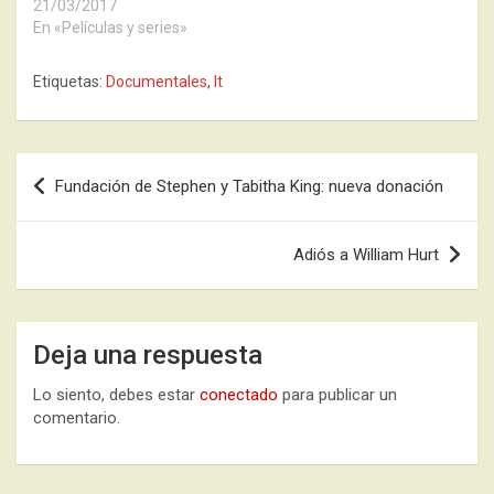
21/03/2017
En «Películas y series»
Etiquetas:
Documentales
,
It
Navegación
Fundación de Stephen y Tabitha King: nueva donación
de
entradas
Adiós a William Hurt
Deja una respuesta
Lo siento, debes estar
conectado
para publicar un
comentario.