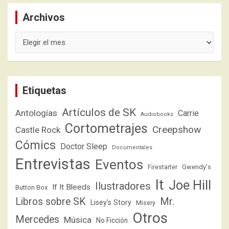
Archivos
Archivos
Etiquetas
Artículos de SK
Antologías
Carrie
Audiobooks
Cortometrajes
Creepshow
Castle Rock
Cómics
Doctor Sleep
Documentales
Entrevistas
Eventos
Firestarter
Gwendy's
It
Joe Hill
Ilustradores
If It Bleeds
Button Box
Libros sobre SK
Mr.
Lisey's Story
Misery
Otros
Mercedes
Música
No Ficción