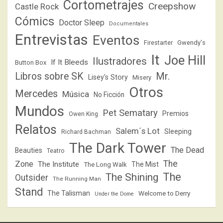
Cortometrajes
Creepshow
Castle Rock
Cómics
Doctor Sleep
Documentales
Entrevistas
Eventos
Firestarter
Gwendy's
It
Joe Hill
Ilustradores
If It Bleeds
Button Box
Libros sobre SK
Mr.
Lisey's Story
Misery
Otros
Mercedes
Música
No Ficción
Mundos
Pet Sematary
Premios
Owen King
Relatos
Salem´s Lot
Sleeping
Richard Bachman
The Dark Tower
The Dead
Beauties
Teatro
The
Zone
The Institute
The Mist
The Long Walk
The
The Shining
Outsider
The Running Man
Stand
The Talisman
Welcome to Derry
Under the Dome