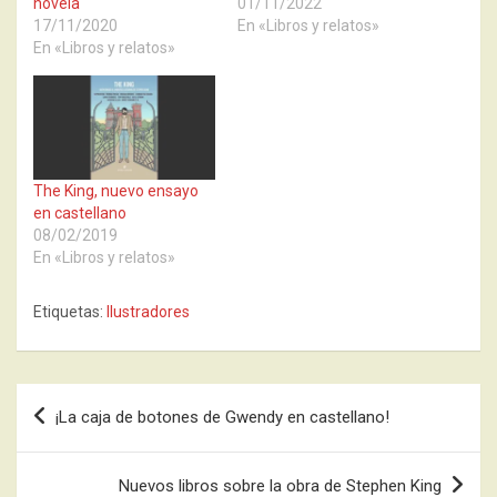
novela
01/11/2022
17/11/2020
En «Libros y relatos»
En «Libros y relatos»
The King, nuevo ensayo
en castellano
08/02/2019
En «Libros y relatos»
Etiquetas:
Ilustradores
Navegación
¡La caja de botones de Gwendy en castellano!
de
entradas
Nuevos libros sobre la obra de Stephen King