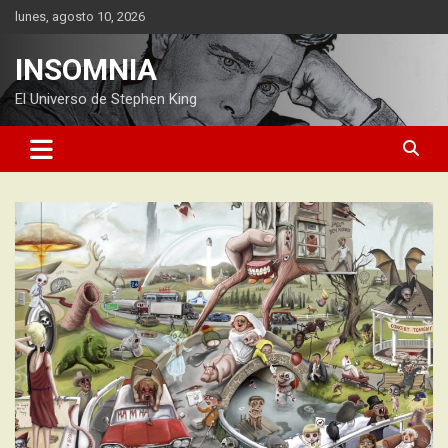
Saltar
lunes, agosto 10, 2026
al
contenido
INSOMNIA
El Universo de Stephen King