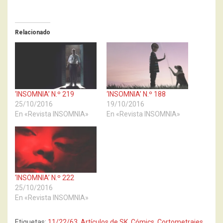
Relacionado
‘INSOMNIA’ N.º 219
‘INSOMNIA’ N.º 188
25/10/2016
19/10/2016
En «Revista INSOMNIA»
En «Revista INSOMNIA»
‘INSOMNIA’ N.º 222
25/10/2016
En «Revista INSOMNIA»
Etiquetas:
11/22/63
,
Artículos de SK
,
Cómics
,
Cortometrajes
,