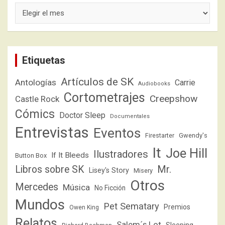
Archivos
Etiquetas
Artículos de SK
Antologías
Carrie
Audiobooks
Cortometrajes
Creepshow
Castle Rock
Cómics
Doctor Sleep
Documentales
Entrevistas
Eventos
Firestarter
Gwendy's
It
Joe Hill
Ilustradores
If It Bleeds
Button Box
Libros sobre SK
Mr.
Lisey's Story
Misery
Otros
Mercedes
Música
No Ficción
Mundos
Pet Sematary
Premios
Owen King
Relatos
Salem´s Lot