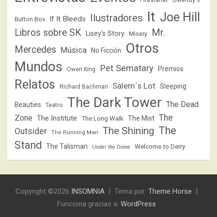
It
Joe Hill
Ilustradores
If It Bleeds
Button Box
Libros sobre SK
Mr.
Lisey's Story
Misery
Otros
Mercedes
Música
No Ficción
Mundos
Pet Sematary
Premios
Owen King
Relatos
Salem´s Lot
Sleeping
Richard Bachman
The Dark Tower
The Dead
Beauties
Teatro
The
Zone
The Institute
The Mist
The Long Walk
The
The Shining
Outsider
The Running Man
Stand
The Talisman
Welcome to Derry
Under the Dome
Copyright ©2026
INSOMNIA
Tema por:
Theme Horse
Funciona gracias a:
WordPress