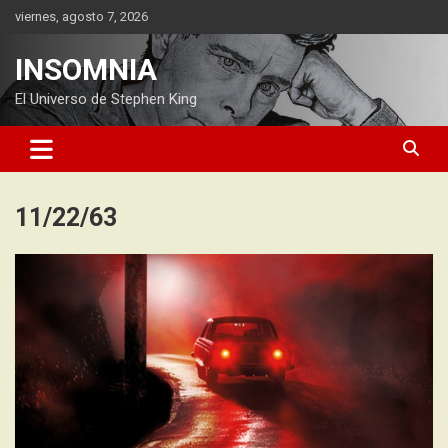
Saltar
viernes, agosto 7, 2026
al
contenido
INSOMNIA
El Universo de Stephen King
11/22/63