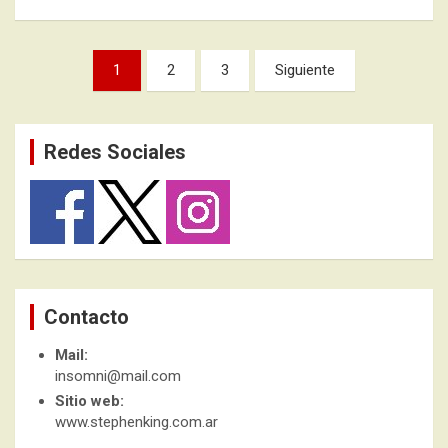
Paginación
1
2
3
Siguiente
de
entradas
Redes Sociales
Contacto
Mail:
insomni@mail.com
Sitio web:
www.stephenking.com.ar