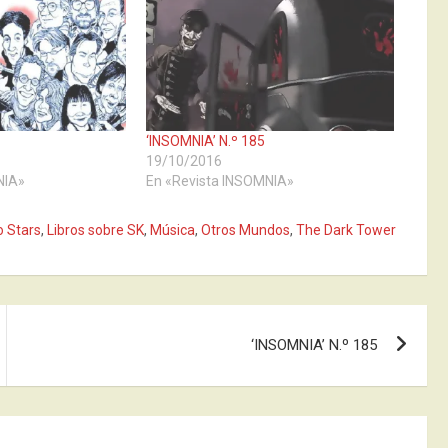
‘INSOMNIA’ N.º 185
19/10/2016
NIA»
En «Revista INSOMNIA»
o Stars
,
Libros sobre SK
,
Música
,
Otros Mundos
,
The Dark Tower
‘INSOMNIA’ N.º 185