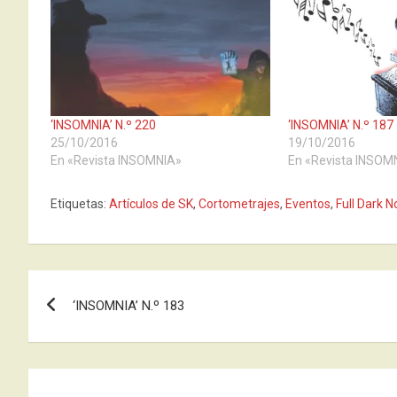
‘INSOMNIA’ N.º 220
‘INSOMNIA’ N.º 187
25/10/2016
19/10/2016
En «Revista INSOMNIA»
En «Revista INSOM
Etiquetas:
Artículos de SK
,
Cortometrajes
,
Eventos
,
Full Dark N
Navegación
‘INSOMNIA’ N.º 183
de
entradas