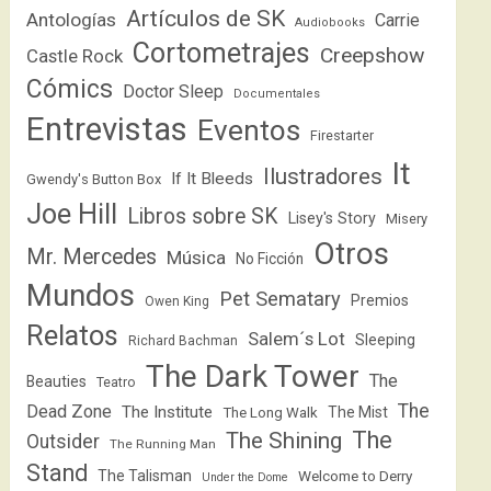
Artículos de SK
Antologías
Carrie
Audiobooks
Cortometrajes
Creepshow
Castle Rock
Cómics
Doctor Sleep
Documentales
Entrevistas
Eventos
Firestarter
It
Ilustradores
If It Bleeds
Gwendy's Button Box
Joe Hill
Libros sobre SK
Lisey's Story
Misery
Otros
Mr. Mercedes
Música
No Ficción
Mundos
Pet Sematary
Premios
Owen King
Relatos
Salem´s Lot
Sleeping
Richard Bachman
The Dark Tower
The
Beauties
Teatro
The
Dead Zone
The Institute
The Mist
The Long Walk
The
The Shining
Outsider
The Running Man
Stand
The Talisman
Welcome to Derry
Under the Dome