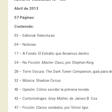
Abril de 2013
57 Páginas
Contenido:
03 – Editorial: Relecturas
04 – Noticias
17 – A Fondo: El Extraño que llevamos dentro
24 – No Ficción:
Master Class
, por Stephen King
28 – Torre Oscura:
The Dark Tower Companion
, guía para d
32 – Música: Shadow Circus
40 – Opinión: Cómo escribir la primera novela
43 – Cortometrajes:
Grey Matter
, de James B. Cox
47 – Ficción:
Clavos oxidados
, por Víctor Igor