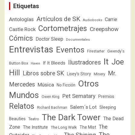
Etiquetas
Artículos de SK
Antologías
Carrie
Audiobooks
Cortometrajes
Creepshow
Castle Rock
Cómics
Doctor Sleep
Documentales
Entrevistas
Eventos
Firestarter
Gwendy's
It
Joe
Ilustradores
If It Bleeds
Button Box
Haven
Hill
Libros sobre SK
Mr.
Lisey's Story
Misery
Otros
Mercedes
Música
No Ficción
Mundos
Pet Sematary
Premios
Owen King
Relatos
Salem´s Lot
Sleeping
Richard Bachman
The Dark Tower
The Dead
Beauties
Teatro
The
Zone
The Institute
The Mist
The Long Walk
The
The Shining