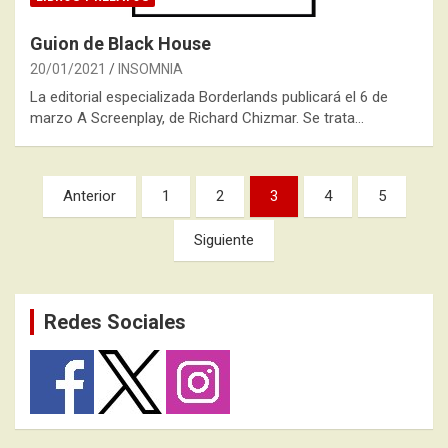
Guion de Black House
20/01/2021
INSOMNIA
La editorial especializada Borderlands publicará el 6 de
marzo A Screenplay, de Richard Chizmar. Se trata…
Paginación
Anterior
1
2
3
4
5
de
Siguiente
entradas
Redes Sociales