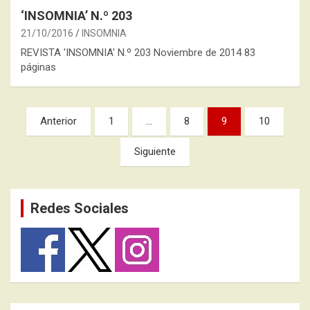
‘INSOMNIA’ N.º 203
21/10/2016
INSOMNIA
REVISTA 'INSOMNIA' N.º 203 Noviembre de 2014 83
páginas
Paginación
Anterior
1
…
8
9
10
de
Siguiente
entradas
Redes Sociales