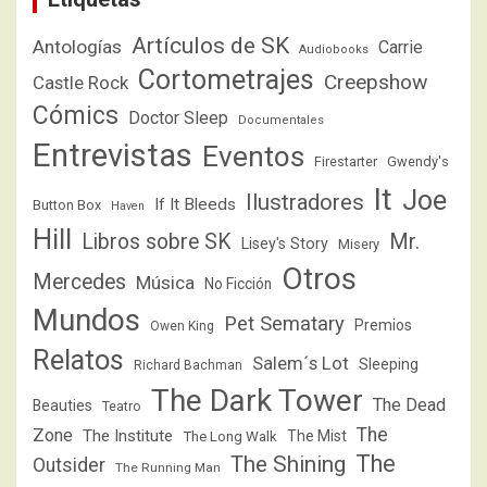
Artículos de SK
Antologías
Carrie
Audiobooks
Cortometrajes
Creepshow
Castle Rock
Cómics
Doctor Sleep
Documentales
Entrevistas
Eventos
Firestarter
Gwendy's
It
Joe
Ilustradores
If It Bleeds
Button Box
Haven
Hill
Libros sobre SK
Mr.
Lisey's Story
Misery
Otros
Mercedes
Música
No Ficción
Mundos
Pet Sematary
Premios
Owen King
Relatos
Salem´s Lot
Sleeping
Richard Bachman
The Dark Tower
The Dead
Beauties
Teatro
The
Zone
The Institute
The Mist
The Long Walk
The
The Shining
Outsider
The Running Man