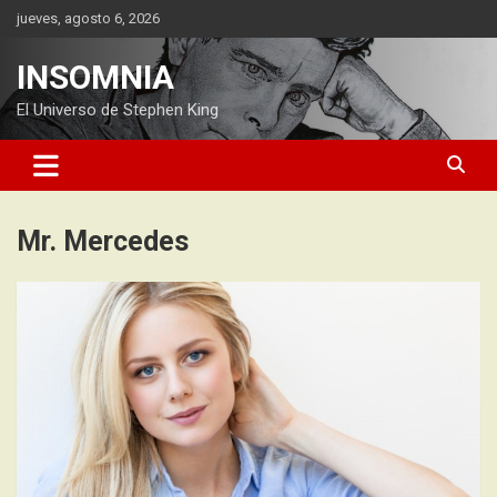
Saltar
jueves, agosto 6, 2026
al
contenido
INSOMNIA
El Universo de Stephen King
Mr. Mercedes