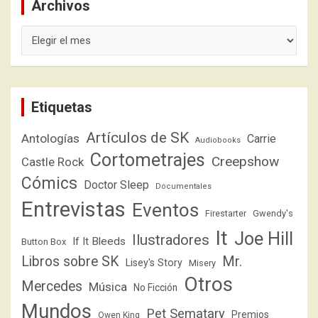
Archivos
Archivos
Etiquetas
Artículos de SK
Antologías
Carrie
Audiobooks
Cortometrajes
Creepshow
Castle Rock
Cómics
Doctor Sleep
Documentales
Entrevistas
Eventos
Firestarter
Gwendy's
It
Joe Hill
Ilustradores
If It Bleeds
Button Box
Libros sobre SK
Mr.
Lisey's Story
Misery
Otros
Mercedes
Música
No Ficción
Mundos
Pet Sematary
Premios
Owen King