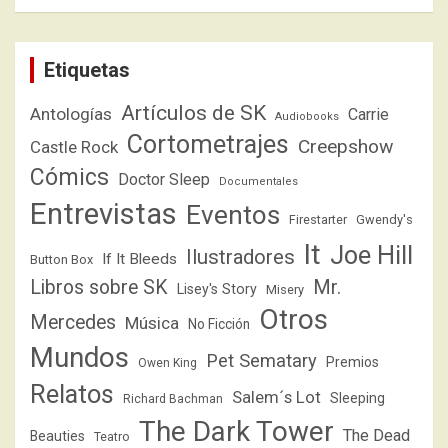
Etiquetas
Artículos de SK
Antologías
Carrie
Audiobooks
Cortometrajes
Creepshow
Castle Rock
Cómics
Doctor Sleep
Documentales
Entrevistas
Eventos
Firestarter
Gwendy's
It
Joe Hill
Ilustradores
If It Bleeds
Button Box
Libros sobre SK
Mr.
Lisey's Story
Misery
Otros
Mercedes
Música
No Ficción
Mundos
Pet Sematary
Premios
Owen King
Relatos
Salem´s Lot
Sleeping
Richard Bachman
The Dark Tower
The Dead
Beauties
Teatro