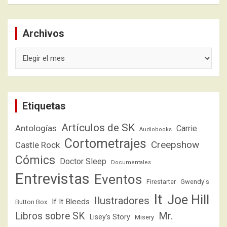
Archivos
Archivos
Etiquetas
Artículos de SK
Antologías
Carrie
Audiobooks
Cortometrajes
Creepshow
Castle Rock
Cómics
Doctor Sleep
Documentales
Entrevistas
Eventos
Firestarter
Gwendy's
It
Joe Hill
Ilustradores
If It Bleeds
Button Box
Libros sobre SK
Mr.
Lisey's Story
Misery