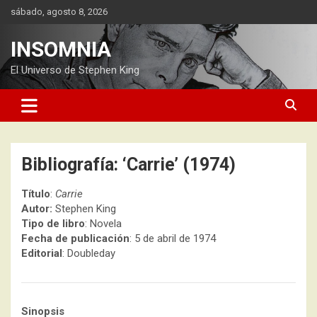
Saltar
sábado, agosto 8, 2026
al
contenido
INSOMNIA
El Universo de Stephen King
Bibliografía: ‘Carrie’ (1974)
Título
:
Carrie
Autor:
Stephen King
Tipo de libro
: Novela
Fecha de publicación
: 5 de abril de 1974
Editorial
: Doubleday
Sinopsis