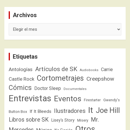
Archivos
Archivos
Etiquetas
Artículos de SK
Antologías
Carrie
Audiobooks
Cortometrajes
Creepshow
Castle Rock
Cómics
Doctor Sleep
Documentales
Entrevistas
Eventos
Firestarter
Gwendy's
It
Joe Hill
Ilustradores
If It Bleeds
Button Box
Libros sobre SK
Mr.
Lisey's Story
Misery
Otros
Mercedes
Música