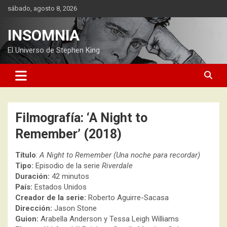
Saltar
sábado, agosto 8, 2026
al
contenido
INSOMNIA
El Universo de Stephen King
Filmografía: ‘A Night to
Remember’ (2018)
Título
:
A Night to Remember (Una noche para recordar)
Tipo:
Episodio de la serie
Riverdale
Duración:
42 minutos
País:
Estados Unidos
Creador de la serie:
Roberto Aguirre-Sacasa
Dirección:
Jason Stone
Guion:
Arabella Anderson y Tessa Leigh Williams