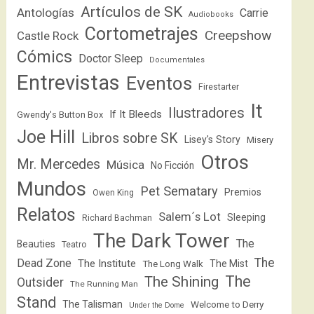
Artículos de SK
Antologías
Carrie
Audiobooks
Cortometrajes
Creepshow
Castle Rock
Cómics
Doctor Sleep
Documentales
Entrevistas
Eventos
Firestarter
It
Ilustradores
If It Bleeds
Gwendy's Button Box
Joe Hill
Libros sobre SK
Lisey's Story
Misery
Otros
Mr. Mercedes
Música
No Ficción
Mundos
Pet Sematary
Premios
Owen King
Relatos
Salem´s Lot
Sleeping
Richard Bachman
The Dark Tower
The
Beauties
Teatro
The
Dead Zone
The Institute
The Mist
The Long Walk
The
The Shining
Outsider
The Running Man
Stand
The Talisman
Welcome to Derry
Under the Dome