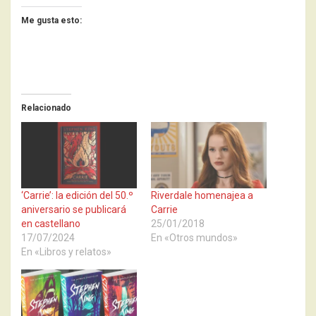
Me gusta esto:
Relacionado
‘Carrie’: la edición del 50.º
Riverdale homenajea a
aniversario se publicará
Carrie
en castellano
25/01/2018
17/07/2024
En «Otros mundos»
En «Libros y relatos»