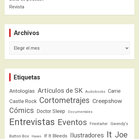
Revista
Archivos
Archivos
Etiquetas
Artículos de SK
Antologías
Carrie
Audiobooks
Cortometrajes
Creepshow
Castle Rock
Cómics
Doctor Sleep
Documentales
Entrevistas
Eventos
Firestarter
Gwendy's
It
Joe
Ilustradores
If It Bleeds
Button Box
Haven