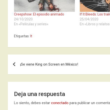
Creepshow: El episodio animado
If It Bleeds: Los tra
24/10/2020
25/04/2020
En «Películas y series»
En «Libros y relatos
Etiquetas:
It
Navegación
¡Se viene King on Screen en México!
de
entradas
Deja una respuesta
Lo siento, debes estar
conectado
para publicar un comenta