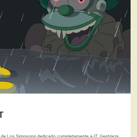
T
ujas de Los Simpsons dedicado completamente a
IT
.
Gentileza