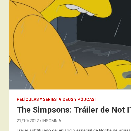
PELÍCULAS Y SERIES
VIDEOS Y PÓDCAST
The Simpsons: Tráiler de Not I
21/10/2022
INSOMNIA
Tráiler subtitulado del episodio especial de Noche de Br