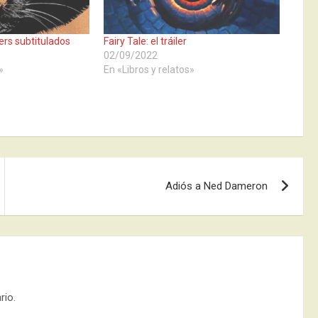
ilers subtitulados
Fairy Tale: el tráiler
02/09/2022
»
En «Libros y relatos»
Adiós a Ned Dameron
rio.