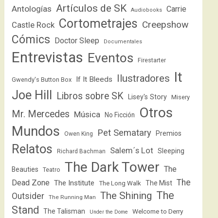
Artículos de SK
Antologías
Carrie
Audiobooks
Cortometrajes
Creepshow
Castle Rock
Cómics
Doctor Sleep
Documentales
Entrevistas
Eventos
Firestarter
It
Ilustradores
If It Bleeds
Gwendy's Button Box
Joe Hill
Libros sobre SK
Lisey's Story
Misery
Otros
Mr. Mercedes
Música
No Ficción
Mundos
Pet Sematary
Premios
Owen King
Relatos
Salem´s Lot
Sleeping
Richard Bachman
The Dark Tower
The
Beauties
Teatro
The
Dead Zone
The Institute
The Mist
The Long Walk
The
The Shining
Outsider
The Running Man
Stand
The Talisman
Welcome to Derry
Under the Dome