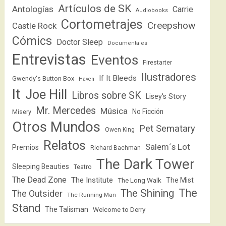
Artículos de SK
Antologías
Carrie
Audiobooks
Cortometrajes
Creepshow
Castle Rock
Cómics
Doctor Sleep
Documentales
Entrevistas
Eventos
Firestarter
Ilustradores
If It Bleeds
Gwendy's Button Box
Haven
It
Joe Hill
Libros sobre SK
Lisey's Story
Mr. Mercedes
Música
No Ficción
Misery
Otros Mundos
Pet Sematary
Owen King
Relatos
Salem´s Lot
Premios
Richard Bachman
The Dark Tower
Sleeping Beauties
Teatro
The Dead Zone
The Institute
The Mist
The Long Walk
The
The Shining
The Outsider
The Running Man
Stand
The Talisman
Welcome to Derry