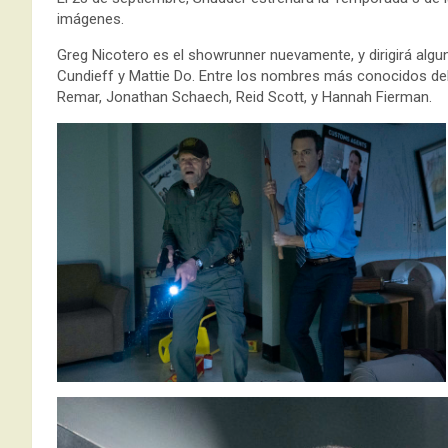
imágenes.
Greg Nicotero es el showrunner nuevamente, y dirigirá alg
Cundieff y Mattie Do. Entre los nombres más conocidos d
Remar, Jonathan Schaech, Reid Scott, y Hannah Fierman.