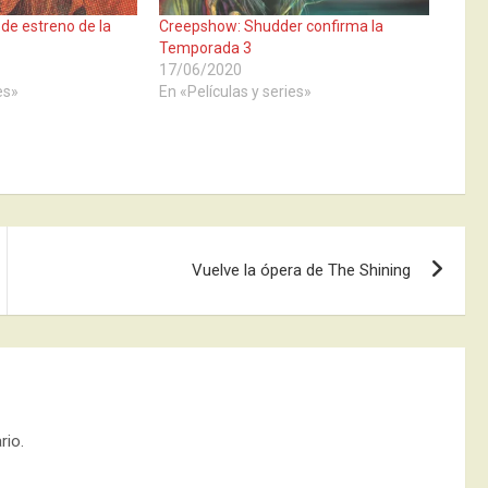
de estreno de la
Creepshow: Shudder confirma la
Temporada 3
17/06/2020
es»
En «Películas y series»
Vuelve la ópera de The Shining
rio.