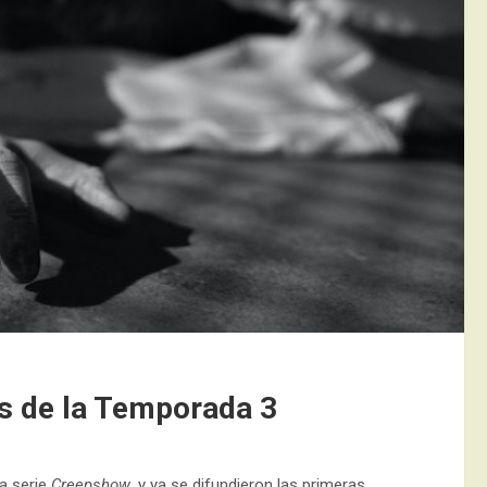
s de la Temporada 3
a serie
Creepshow
, y ya se difundieron las primeras