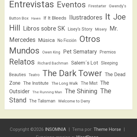
Entrevistas
Eventos
Firestarter
Gwendy's
It
Joe
Ilustradores
If It Bleeds
Button Box
Haven
Hill
Libros sobre SK
Mr.
Lisey's Story
Misery
Otros
Mercedes
Música
No Ficción
Mundos
Pet Sematary
Premios
Owen King
Relatos
Salem´s Lot
Sleeping
Richard Bachman
The Dark Tower
The Dead
Beauties
Teatro
The
Zone
The Institute
The Mist
The Long Walk
The
The Shining
Outsider
The Running Man
Stand
The Talisman
Welcome to Derry
Copyright ©2026
INSOMNIA
Tema por:
Theme Horse