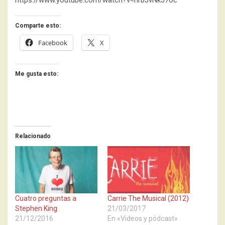
https://www.youtube.com/watch?v=nrbJvNkJ7oc
Comparte esto:
Facebook
X
Me gusta esto:
Relacionado
Cuatro preguntas a
Carrie The Musical (2012)
Stephen King
21/03/2017
21/12/2016
En «Videos y pódcast»