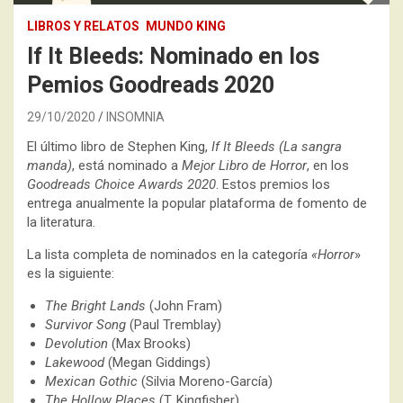
LIBROS Y RELATOS
MUNDO KING
If It Bleeds: Nominado en los
Pemios Goodreads 2020
29/10/2020
INSOMNIA
El último libro de Stephen King,
If It Bleeds (La sangra
manda)
, está nominado a
Mejor Libro de Horror
, en los
Goodreads Choice Awards 2020
. Estos premios los
entrega anualmente la popular plataforma de fomento de
la literatura.
La lista completa de nominados en la categoría
«Horror
»
es la siguiente:
The Bright Lands
(John Fram)
Survivor Song
(Paul Tremblay)
Devolution
(Max Brooks)
Lakewood
(Megan Giddings)
Mexican Gothic
(Silvia Moreno-García)
The Hollow Places
(T. Kingfisher)