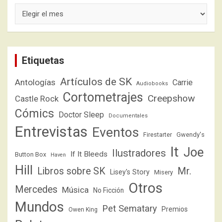
Archivos
Etiquetas
Artículos de SK
Antologías
Carrie
Audiobooks
Cortometrajes
Creepshow
Castle Rock
Cómics
Doctor Sleep
Documentales
Entrevistas
Eventos
Firestarter
Gwendy's
It
Joe
Ilustradores
If It Bleeds
Button Box
Haven
Hill
Libros sobre SK
Mr.
Lisey's Story
Misery
Otros
Mercedes
Música
No Ficción
Mundos
Pet Sematary
Premios
Owen King