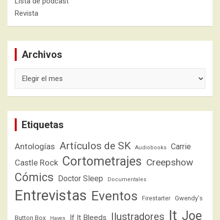
Lista de pódcast
Revista
Archivos
Archivos
Etiquetas
Artículos de SK
Antologías
Carrie
Audiobooks
Cortometrajes
Creepshow
Castle Rock
Cómics
Doctor Sleep
Documentales
Entrevistas
Eventos
Firestarter
Gwendy's
It
Joe
Ilustradores
If It Bleeds
Button Box
Haven