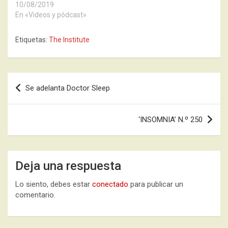
10/08/2019
En «Videos y pódcast»
Etiquetas:
The Institute
Navegación
Se adelanta Doctor Sleep
de
entradas
‘INSOMNIA’ N.º 250
Deja una respuesta
Lo siento, debes estar
conectado
para publicar un
comentario.