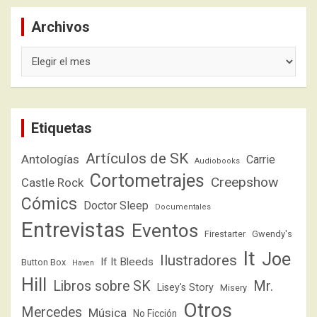
Archivos
Archivos
Etiquetas
Artículos de SK
Antologías
Carrie
Audiobooks
Cortometrajes
Creepshow
Castle Rock
Cómics
Doctor Sleep
Documentales
Entrevistas
Eventos
Firestarter
Gwendy's
It
Joe
Ilustradores
If It Bleeds
Button Box
Haven
Hill
Libros sobre SK
Mr.
Lisey's Story
Misery
Otros
Mercedes
Música
No Ficción