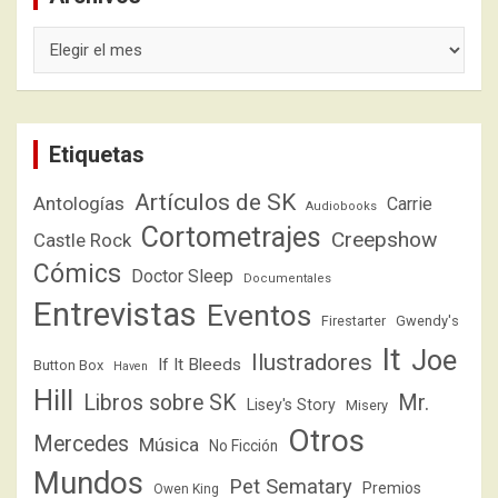
Archivos
Etiquetas
Artículos de SK
Antologías
Carrie
Audiobooks
Cortometrajes
Creepshow
Castle Rock
Cómics
Doctor Sleep
Documentales
Entrevistas
Eventos
Firestarter
Gwendy's
It
Joe
Ilustradores
If It Bleeds
Button Box
Haven
Hill
Libros sobre SK
Mr.
Lisey's Story
Misery
Otros
Mercedes
Música
No Ficción
Mundos
Pet Sematary
Premios
Owen King