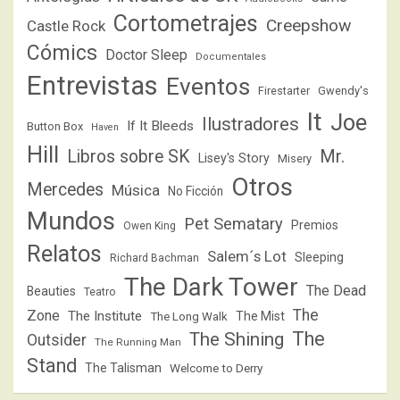
Cortometrajes
Creepshow
Castle Rock
Cómics
Doctor Sleep
Documentales
Entrevistas
Eventos
Firestarter
Gwendy's
It
Joe
Ilustradores
If It Bleeds
Button Box
Haven
Hill
Libros sobre SK
Mr.
Lisey's Story
Misery
Otros
Mercedes
Música
No Ficción
Mundos
Pet Sematary
Premios
Owen King
Relatos
Salem´s Lot
Sleeping
Richard Bachman
The Dark Tower
The Dead
Beauties
Teatro
The
Zone
The Institute
The Mist
The Long Walk
The
The Shining
Outsider
The Running Man
Stand
The Talisman
Welcome to Derry