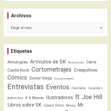
Archivos
Archivos
Etiquetas
Artículos de SK
Antologías
Carrie
Audiobooks
Cortometrajes
Creepshow
Castle Rock
Cómics
Doctor Sleep
Documentales
Entrevistas
Eventos
Firestarter
Gwendy's
It
Joe Hill
Ilustradores
If It Bleeds
Button Box
Libros sobre SK
Mr.
Lisey's Story
Misery