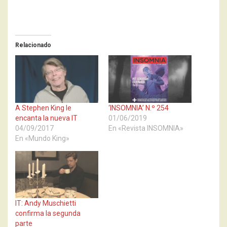
Relacionado
A Stephen King le
‘INSOMNIA’ N.º 254
encanta la nueva IT
01/06/2019
04/09/2017
En «Revista INSOMNIA»
En «Mundo King»
IT: Andy Muschietti
confirma la segunda
parte