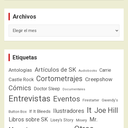
Archivos
Archivos
Etiquetas
Artículos de SK
Antologías
Carrie
Audiobooks
Cortometrajes
Creepshow
Castle Rock
Cómics
Doctor Sleep
Documentales
Entrevistas
Eventos
Firestarter
Gwendy's
It
Joe Hill
Ilustradores
If It Bleeds
Button Box
Libros sobre SK
Mr.
Lisey's Story
Misery