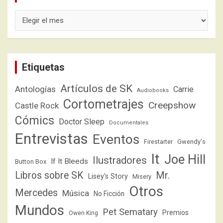
Archivos
Etiquetas
Artículos de SK
Antologías
Carrie
Audiobooks
Cortometrajes
Creepshow
Castle Rock
Cómics
Doctor Sleep
Documentales
Entrevistas
Eventos
Firestarter
Gwendy's
It
Joe Hill
Ilustradores
If It Bleeds
Button Box
Libros sobre SK
Mr.
Lisey's Story
Misery
Otros
Mercedes
Música
No Ficción
Mundos
Pet Sematary
Premios
Owen King