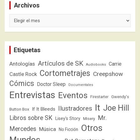
Archivos
Archivos
Etiquetas
Artículos de SK
Antologías
Carrie
Audiobooks
Cortometrajes
Creepshow
Castle Rock
Cómics
Doctor Sleep
Documentales
Entrevistas
Eventos
Firestarter
Gwendy's
It
Joe Hill
Ilustradores
If It Bleeds
Button Box
Libros sobre SK
Mr.
Lisey's Story
Misery
Otros
Mercedes
Música
No Ficción
Mundos