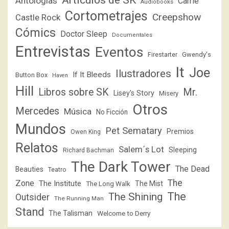
Antologías
Carrie
Audiobooks
Cortometrajes
Creepshow
Castle Rock
Cómics
Doctor Sleep
Documentales
Entrevistas
Eventos
Firestarter
Gwendy's
It
Joe
Ilustradores
If It Bleeds
Button Box
Haven
Hill
Libros sobre SK
Mr.
Lisey's Story
Misery
Otros
Mercedes
Música
No Ficción
Mundos
Pet Sematary
Premios
Owen King
Relatos
Salem´s Lot
Sleeping
Richard Bachman
The Dark Tower
The Dead
Beauties
Teatro
The
Zone
The Institute
The Mist
The Long Walk
The
The Shining
Outsider
The Running Man
Stand
The Talisman
Welcome to Derry