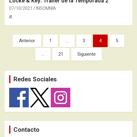
Locke & Key: Tráiler de la Temporada 2
07/10/2021
INSOMNIA
ill.
Paginación
Anterior
1
…
3
4
5
de
…
21
Siguiente
entradas
Redes Sociales
Contacto