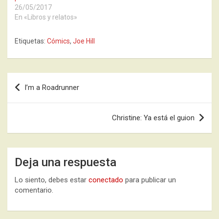
26/05/2017
En «Libros y relatos»
Etiquetas:
Cómics
,
Joe Hill
Navegación
I’m a Roadrunner
de
entradas
Christine: Ya está el guion
Deja una respuesta
Lo siento, debes estar
conectado
para publicar un
comentario.