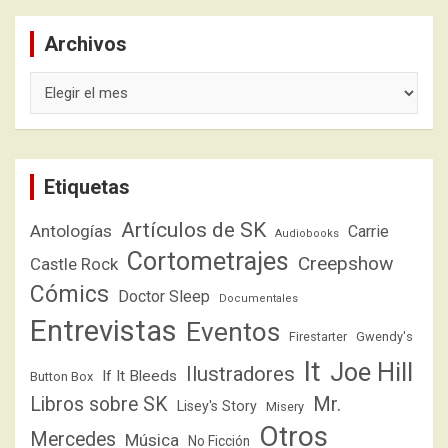
Archivos
Archivos
Etiquetas
Artículos de SK
Antologías
Carrie
Audiobooks
Cortometrajes
Creepshow
Castle Rock
Cómics
Doctor Sleep
Documentales
Entrevistas
Eventos
Firestarter
Gwendy's
It
Joe Hill
Ilustradores
If It Bleeds
Button Box
Libros sobre SK
Mr.
Lisey's Story
Misery
Otros
Mercedes
Música
No Ficción