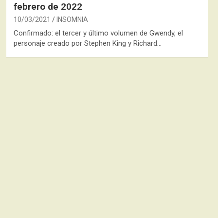
febrero de 2022
10/03/2021
INSOMNIA
Confirmado: el tercer y último volumen de Gwendy, el
personaje creado por Stephen King y Richard…