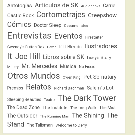
Artículos de SK
Antologías
Carrie
Audiobooks
Cortometrajes
Creepshow
Castle Rock
Cómics
Doctor Sleep
Documentales
Entrevistas
Eventos
Firestarter
Ilustradores
If It Bleeds
Gwendy's Button Box
Haven
It
Joe Hill
Libros sobre SK
Lisey's Story
Mr. Mercedes
Música
No Ficción
Misery
Otros Mundos
Pet Sematary
Owen King
Relatos
Salem´s Lot
Premios
Richard Bachman
The Dark Tower
Sleeping Beauties
Teatro
The Dead Zone
The Institute
The Mist
The Long Walk
The
The Shining
The Outsider
The Running Man
Stand
The Talisman
Welcome to Derry