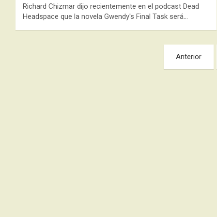
Richard Chizmar dijo recientemente en el podcast Dead
Headspace que la novela Gwendy's Final Task será…
Paginación
Anterior
de
entradas