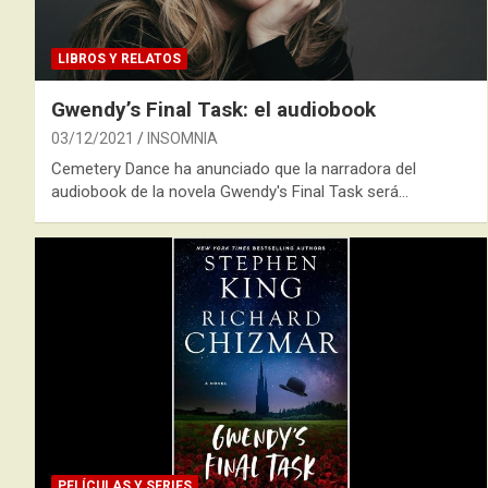
LIBROS Y RELATOS
Gwendy’s Final Task: el audiobook
03/12/2021
INSOMNIA
Cemetery Dance ha anunciado que la narradora del
audiobook de la novela Gwendy's Final Task será…
PELÍCULAS Y SERIES