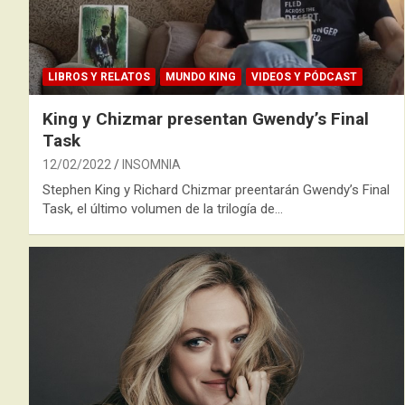
LIBROS Y RELATOS
MUNDO KING
VIDEOS Y PÓDCAST
King y Chizmar presentan Gwendy’s Final
Task
12/02/2022
INSOMNIA
Stephen King y Richard Chizmar preentarán Gwendy’s Final
Task, el último volumen de la trilogía de…