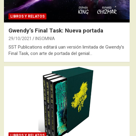
LIBROS Y RELATOS
Gwendy’s Final Task: Nueva portada
29/10/2021
INSOMNIA
SST Publications editará uan versión limitada de Gwendy’s
Final Task, con arte de portada del genial…
LIBROS Y RELATOS