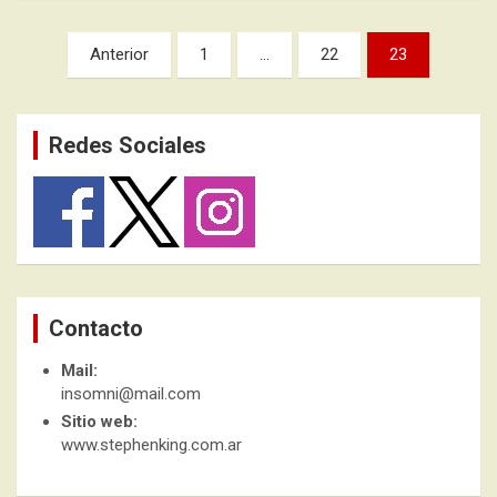
Paginación
Anterior
1
…
22
23
de
entradas
Redes Sociales
Contacto
Mail:
insomni@mail.com
Sitio web:
www.stephenking.com.ar