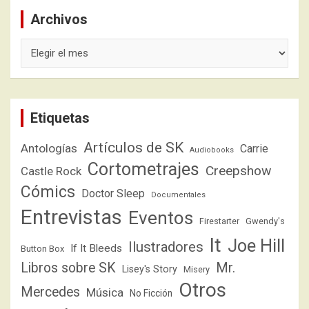
Archivos
Archivos
Etiquetas
Artículos de SK
Antologías
Carrie
Audiobooks
Cortometrajes
Creepshow
Castle Rock
Cómics
Doctor Sleep
Documentales
Entrevistas
Eventos
Firestarter
Gwendy's
It
Joe Hill
Ilustradores
If It Bleeds
Button Box
Libros sobre SK
Mr.
Lisey's Story
Misery
Otros
Mercedes
Música
No Ficción