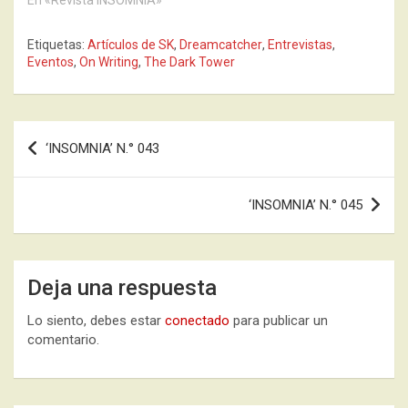
En «Revista INSOMNIA»
Etiquetas:
Artículos de SK
,
Dreamcatcher
,
Entrevistas
,
Eventos
,
On Writing
,
The Dark Tower
Navegación
‘INSOMNIA’ N.° 043
de
entradas
‘INSOMNIA’ N.° 045
Deja una respuesta
Lo siento, debes estar
conectado
para publicar un
comentario.