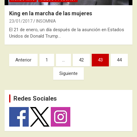
King en la marcha de las mujeres
23/01/2017
INSOMNIA
El 21 de enero, un día después de la asunción en Estados
Unidos de Donald Trump…
Paginación
Anterior
1
…
42
43
44
de
Siguiente
entradas
Redes Sociales