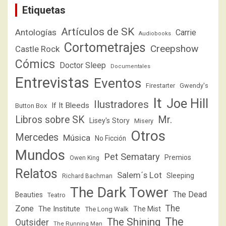
Etiquetas
Artículos de SK
Antologías
Carrie
Audiobooks
Cortometrajes
Creepshow
Castle Rock
Cómics
Doctor Sleep
Documentales
Entrevistas
Eventos
Firestarter
Gwendy's
It
Joe Hill
Ilustradores
If It Bleeds
Button Box
Libros sobre SK
Mr.
Lisey's Story
Misery
Otros
Mercedes
Música
No Ficción
Mundos
Pet Sematary
Premios
Owen King
Relatos
Salem´s Lot
Sleeping
Richard Bachman
The Dark Tower
The Dead
Beauties
Teatro
The
Zone
The Institute
The Mist
The Long Walk
The
The Shining
Outsider
The Running Man