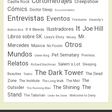
Cortometrajes
Creepshow
Castle Rock
Cómics
Doctor Sleep
Documentales
Entrevistas
Eventos
Firestarter
Gwendy's
It
Joe Hill
Ilustradores
If It Bleeds
Button Box
Libros sobre SK
Mr.
Lisey's Story
Misery
Otros
Mercedes
Música
No Ficción
Mundos
Pet Sematary
Premios
Owen King
Relatos
Salem´s Lot
Sleeping
Richard Bachman
The Dark Tower
The Dead
Beauties
Teatro
The
Zone
The Institute
The Mist
The Long Walk
The
The Shining
Outsider
The Running Man
Stand
The Talisman
Welcome to Derry
Under the Dome