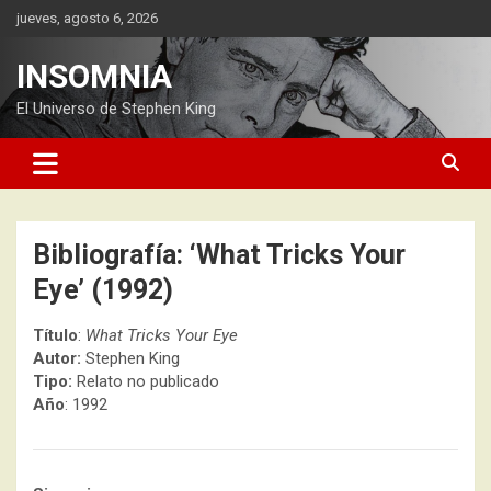
Saltar
jueves, agosto 6, 2026
al
contenido
INSOMNIA
El Universo de Stephen King
Bibliografía: ‘What Tricks Your
Eye’ (1992)
Título
:
What Tricks Your Eye
Autor:
Stephen King
Tipo:
Relato no publicado
Año
: 1992