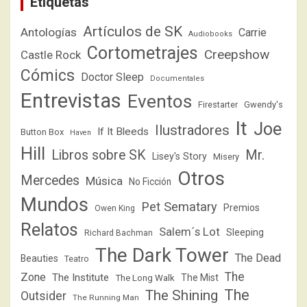
Etiquetas
Artículos de SK
Antologías
Carrie
Audiobooks
Cortometrajes
Creepshow
Castle Rock
Cómics
Doctor Sleep
Documentales
Entrevistas
Eventos
Firestarter
Gwendy's
It
Joe
Ilustradores
If It Bleeds
Button Box
Haven
Hill
Libros sobre SK
Mr.
Lisey's Story
Misery
Otros
Mercedes
Música
No Ficción
Mundos
Pet Sematary
Premios
Owen King
Relatos
Salem´s Lot
Sleeping
Richard Bachman
The Dark Tower
The Dead
Beauties
Teatro
The
Zone
The Institute
The Mist
The Long Walk
The
The Shining
Outsider
The Running Man