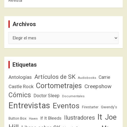
Revista
Archivos
Archivos
Etiquetas
Artículos de SK
Antologías
Carrie
Audiobooks
Cortometrajes
Creepshow
Castle Rock
Cómics
Doctor Sleep
Documentales
Entrevistas
Eventos
Firestarter
Gwendy's
It
Joe
Ilustradores
If It Bleeds
Button Box
Haven