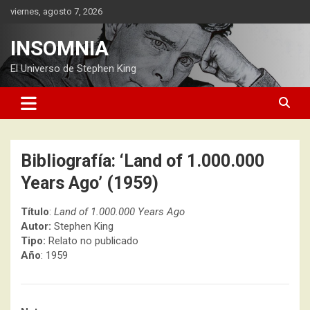
Saltar
viernes, agosto 7, 2026
al
contenido
INSOMNIA
El Universo de Stephen King
Bibliografía: ‘Land of 1.000.000
Years Ago’ (1959)
Título
:
Land of 1.000.000 Years Ago
Autor:
Stephen King
Tipo:
Relato no publicado
Año
: 1959