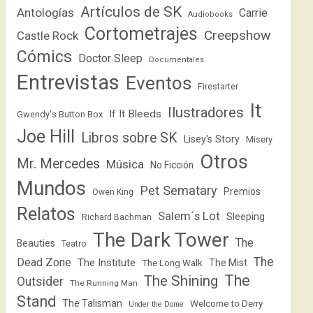
Artículos de SK
Antologías
Carrie
Audiobooks
Cortometrajes
Creepshow
Castle Rock
Cómics
Doctor Sleep
Documentales
Entrevistas
Eventos
Firestarter
It
Ilustradores
If It Bleeds
Gwendy's Button Box
Joe Hill
Libros sobre SK
Lisey's Story
Misery
Otros
Mr. Mercedes
Música
No Ficción
Mundos
Pet Sematary
Premios
Owen King
Relatos
Salem´s Lot
Sleeping
Richard Bachman
The Dark Tower
The
Beauties
Teatro
The
Dead Zone
The Institute
The Mist
The Long Walk
The
The Shining
Outsider
The Running Man
Stand
The Talisman
Welcome to Derry
Under the Dome