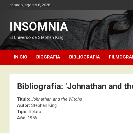
Saltar
sábado, agosto 8, 2026
al
contenido
INSOMNIA
El Universo de Stephen King
INICIO
BIOGRAFÍA
BIBLIOGRAFÍA
FILMOGRA
Bibliografía: ‘Johnathan and th
Título
:
Johnathan and the Witchs
Autor:
Stephen King
Tipo:
Relato
Año
: 1956