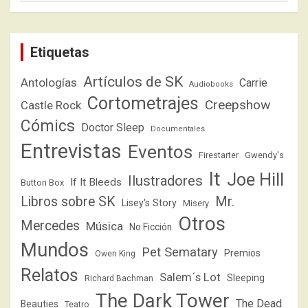
Etiquetas
Artículos de SK
Antologías
Carrie
Audiobooks
Cortometrajes
Creepshow
Castle Rock
Cómics
Doctor Sleep
Documentales
Entrevistas
Eventos
Firestarter
Gwendy's
It
Joe Hill
Ilustradores
If It Bleeds
Button Box
Libros sobre SK
Mr.
Lisey's Story
Misery
Otros
Mercedes
Música
No Ficción
Mundos
Pet Sematary
Premios
Owen King
Relatos
Salem´s Lot
Sleeping
Richard Bachman
The Dark Tower
The Dead
Beauties
Teatro