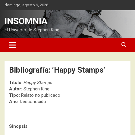
Saltar
domingo, agosto 9, 2026
al
contenido
INSOMNIA
El Universo de Stephen King
Bibliografía: ‘Happy Stamps’
Título
:
Happy Stamps
Autor:
Stephen King
Tipo:
Relato no publicado
Año
: Desconocido
Sinopsis