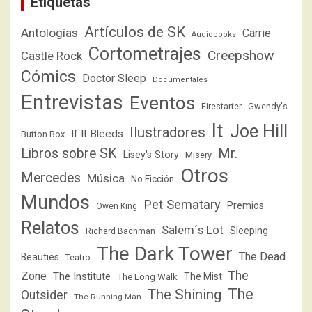
Etiquetas
Artículos de SK
Antologías
Carrie
Audiobooks
Cortometrajes
Creepshow
Castle Rock
Cómics
Doctor Sleep
Documentales
Entrevistas
Eventos
Firestarter
Gwendy's
It
Joe Hill
Ilustradores
If It Bleeds
Button Box
Libros sobre SK
Mr.
Lisey's Story
Misery
Otros
Mercedes
Música
No Ficción
Mundos
Pet Sematary
Premios
Owen King
Relatos
Salem´s Lot
Sleeping
Richard Bachman
The Dark Tower
The Dead
Beauties
Teatro
The
Zone
The Institute
The Mist
The Long Walk
The
The Shining
Outsider
The Running Man