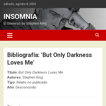
Saltar
sábado, agosto 8, 2026
al
contenido
INSOMNIA
El Universo de Stephen King
Bibliografía: ‘But Only Darkness
Loves Me’
Título
:
But Only Darkness Loves Me
Autores:
Stephen King
Tipo:
Relato no publicado
Año
: Desconocido