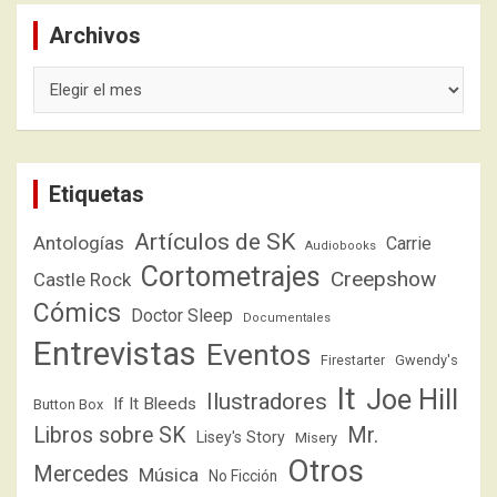
Archivos
Archivos
Etiquetas
Artículos de SK
Antologías
Carrie
Audiobooks
Cortometrajes
Creepshow
Castle Rock
Cómics
Doctor Sleep
Documentales
Entrevistas
Eventos
Firestarter
Gwendy's
It
Joe Hill
Ilustradores
If It Bleeds
Button Box
Libros sobre SK
Mr.
Lisey's Story
Misery
Otros
Mercedes
Música
No Ficción