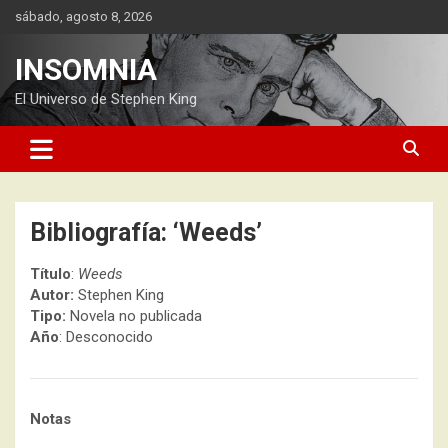
Saltar
sábado, agosto 8, 2026
al
contenido
INSOMNIA
El Universo de Stephen King
Bibliografía: ‘Weeds’
Título
:
Weeds
Autor:
Stephen King
Tipo:
Novela no publicada
Año
: Desconocido
Notas