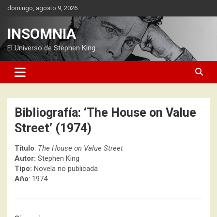
Saltar
domingo, agosto 9, 2026
al
contenido
INSOMNIA
El Universo de Stephen King
Bibliografía: ‘The House on Value
Street’ (1974)
Título
:
The House on Value Street
Autor:
Stephen King
Tipo:
Novela no publicada
Año
: 1974