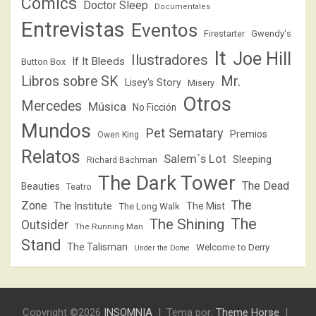
Cómics
Doctor Sleep
Documentales
Entrevistas
Eventos
Firestarter
Gwendy's
It
Joe Hill
Ilustradores
If It Bleeds
Button Box
Libros sobre SK
Mr.
Lisey's Story
Misery
Otros
Mercedes
Música
No Ficción
Mundos
Pet Sematary
Premios
Owen King
Relatos
Salem´s Lot
Sleeping
Richard Bachman
The Dark Tower
The Dead
Beauties
Teatro
The
Zone
The Institute
The Mist
The Long Walk
The
The Shining
Outsider
The Running Man
Stand
The Talisman
Welcome to Derry
Under the Dome
Copyright ©2026
INSOMNIA
Tema por:
Theme Horse