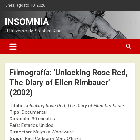
Saltar
lunes, agosto 10, 2026
al
contenido
INSOMNIA
El Universo de Stephen King
Filmografía: ‘Unlocking Rose Red,
The Diary of Ellen Rimbauer’
(2002)
Título
:
Unlocking Rose Red, The Diary of Ellen Rimbauer
Tipo:
Documental
Duración:
30 minutos
País:
Estados Unidos
Dirección:
Malyssa Woodward
Guion:
Paul Carlson y Mary O’Brien