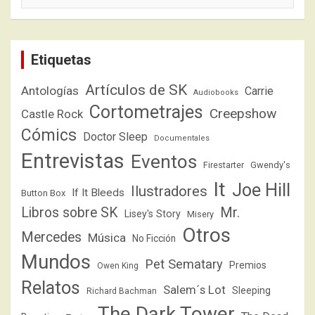
Etiquetas
Artículos de SK
Antologías
Carrie
Audiobooks
Cortometrajes
Creepshow
Castle Rock
Cómics
Doctor Sleep
Documentales
Entrevistas
Eventos
Firestarter
Gwendy's
It
Joe Hill
Ilustradores
If It Bleeds
Button Box
Libros sobre SK
Mr.
Lisey's Story
Misery
Otros
Mercedes
Música
No Ficción
Mundos
Pet Sematary
Premios
Owen King
Relatos
Salem´s Lot
Sleeping
Richard Bachman
The Dark Tower