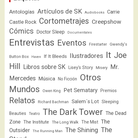
Artículos de SK
Antologías
Carrie
Audiobooks
Cortometrajes
Creepshow
Castle Rock
Cómics
Doctor Sleep
Documentales
Entrevistas
Eventos
Firestarter
Gwendy's
It
Joe
Ilustradores
If It Bleeds
Button Box
Haven
Hill
Libros sobre SK
Mr.
Lisey's Story
Misery
Otros
Mercedes
Música
No Ficción
Mundos
Pet Sematary
Premios
Owen King
Relatos
Salem´s Lot
Sleeping
Richard Bachman
The Dark Tower
The Dead
Beauties
Teatro
The
Zone
The Institute
The Mist
The Long Walk
The
The Shining
Outsider
The Running Man