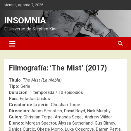
Saltar
viernes, agosto 7, 2026
al
contenido
INSOMNIA
El Universo de Stephen King
Filmografía: ‘The Mist’ (2017)
Título
:
The Mist (La niebla)
Tipo:
Serie
Duración:
1 temporada / 10 episodios
País:
Estados Unidos
Creador de la serie:
Christian Torpe
Dirección:
Adam Bernstein, David Boyd, Nick Murphy
Guion:
Christian Torpe, Amanda Segel, Andrew Wilder
Elenco:
Morgan Spector, Alyssa Sutherland, Gus Birney,
Danica Curcic, Okezie Morro, Luke Cosgrove, Darren Pettie,